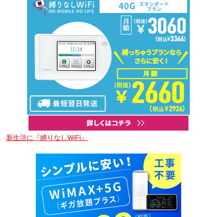
新生活に『縛りなしWiFi』