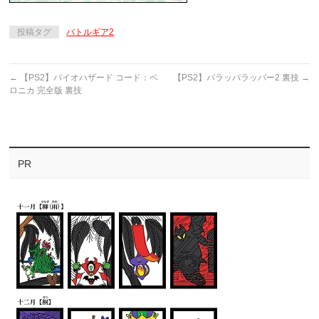
投稿タグ
バトルギア2
←
【PS2】バイオハザード コード：ベ
【PS2】パラッパラッパー2 裏技
→
ロニカ 完全版 裏技
PR