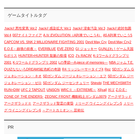
ゲームタイトルタグ
.hack// 悪性変異 Vol.2
.hack// 感染拡大 Vol.1
.hack// 浸食汚染 Vol.3
.hack// 絶対包囲
Vol.4
007ナイトファイア
A.Ⅳ.EVOLUTION（A列車でいこう4）
A5 A列車でいこう5
CAPCOM VS. SNK 2 MILLIONAIRE FIGHTING 2001
Devil May Cry
Devil May Cry2
E.O.E－崩壊の前夜－
EVERBLUE
EVE ZERO
GI ジョッキー
GUNばれ！ゲーム天国
Gポリス
HUNTER×HUNTER 龍脈の祭壇
ICO
J's RACIN'
K-1ワールドグランプリ
2001
K-1ワールドグランプリ 2002
Lの季節―A piece of memories―
NBA ジャム T.E.
QUIZなないろDREAMS虹色町の奇跡
R4 リッジレーサータイプ4
Rez
SDガンダム G
ジェネレーション・ネオ
SDガンダム ジージェネレーション・エフ
SDガンダム ジー
ジェネレーション・ゼロ
SDガンダム ジーセンチュリー
Shinobi
THE MECHSMITH
RUN=DIM
UFC 2 TAPOUT
UNiSON
WRCⅡ ～EXTREME～
XI[sai]
XIゴ
Z.O.E -
ZONE OF THE ENDERS-
ZEONIC FRONT 機動戦士ガンダム0079
アークザラッド
アークザラッドⅡ
アークザラッド聖霊の黄昏
Ｊリーグ ウイニングイレブン5
Ｊリー
グ ウイニングイレブン6
～アートカミオン～ 芸術伝
PR