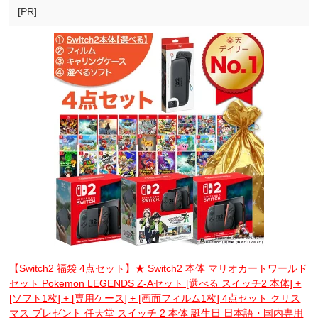
[PR]
【Switch2 福袋 4点セット】★ Switch2 本体 マリオカートワールド
セット Pokemon LEGENDS Z-Aセット [選べる スイッチ2 本体] +
[ソフト1枚] + [専用ケース] + [画面フィルム1枚] 4点セット クリス
マス プレゼント 任天堂 スイッチ 2 本体 誕生日 日本語・国内専用