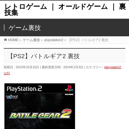
レトロゲーム ｜ オールドゲーム ｜ 裏
技集
ゲーム裏技
HOME
»
ゲーム裏技
»
playstation2
»
【PS2】バトルギア2 裏技
【PS2】バトルギア2 裏技
投稿日 : 2015年10月16日
最終更新日時 : 2024年2月3日
カテゴリー :
playstation2
,
は行