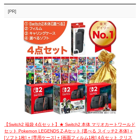
[PR]
【Switch2 福袋 4点セット】★ Switch2 本体 マリオカートワールド
セット Pokemon LEGENDS Z-Aセット [選べる スイッチ2 本体] +
[ソフト1枚] + [専用ケース] + [画面フィルム1枚] 4点セット クリス