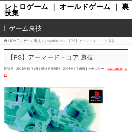
レトロゲーム ｜ オールドゲーム ｜ 裏
技集
ゲーム裏技
HOME
»
ゲーム裏技
»
playstation
»
【PS】アーマード・コア 裏技
【PS】アーマード・コア 裏技
投稿日 : 2021年10月1日
最終更新日時 : 2026年4月15日
カテゴリー :
playstation
,
あ
行