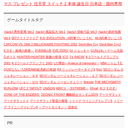
マス プレゼント 任天堂 スイッチ 2 本体 誕生日 日本語・国内専用
ゲームタイトルタグ
.hack// 悪性変異 Vol.2
.hack// 感染拡大 Vol.1
.hack// 浸食汚染 Vol.3
.hack// 絶対包囲
Vol.4
007ナイトファイア
A.Ⅳ.EVOLUTION（A列車でいこう4）
A5 A列車でいこう5
CAPCOM VS. SNK 2 MILLIONAIRE FIGHTING 2001
Devil May Cry
Devil May Cry2
E.O.E－崩壊の前夜－
EVERBLUE
EVE ZERO
GI ジョッキー
GUNばれ！ゲーム天国
Gポリス
HUNTER×HUNTER 龍脈の祭壇
ICO
J's RACIN'
K-1ワールドグランプリ
2001
K-1ワールドグランプリ 2002
Lの季節―A piece of memories―
NBA ジャム T.E.
QUIZなないろDREAMS虹色町の奇跡
R4 リッジレーサータイプ4
Rez
SDガンダム G
ジェネレーション・ネオ
SDガンダム ジージェネレーション・エフ
SDガンダム ジー
ジェネレーション・ゼロ
SDガンダム ジーセンチュリー
Shinobi
THE MECHSMITH
RUN=DIM
UFC 2 TAPOUT
UNiSON
WRCⅡ ～EXTREME～
XI[sai]
XIゴ
Z.O.E -
ZONE OF THE ENDERS-
ZEONIC FRONT 機動戦士ガンダム0079
アークザラッド
アークザラッドⅡ
アークザラッド聖霊の黄昏
Ｊリーグ ウイニングイレブン5
Ｊリー
グ ウイニングイレブン6
～アートカミオン～ 芸術伝
PR