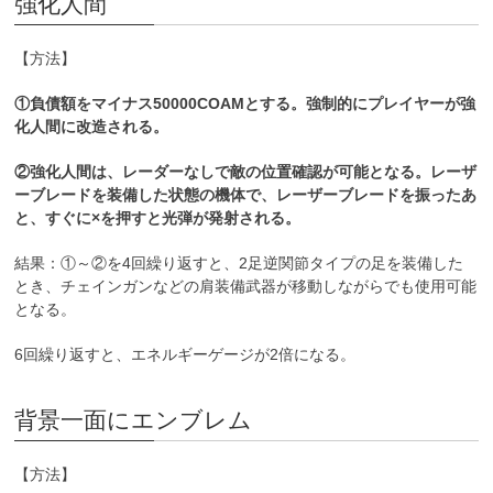
強化人間
【方法】
①負債額をマイナス50000COAMとする。強制的にプレイヤーが強
化人間に改造される。
②強化人間は、レーダーなしで敵の位置確認が可能となる。レーザ
ーブレードを装備した状態の機体で、レーザーブレードを振ったあ
と、すぐに×を押すと光弾が発射される。
結果：①～②を4回繰り返すと、2足逆関節タイプの足を装備した
とき、チェインガンなどの肩装備武器が移動しながらでも使用可能
となる。
6回繰り返すと、エネルギーゲージが2倍になる。
背景一面にエンブレム
【方法】