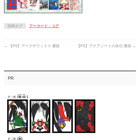
投稿タグ
アーマード・コア
←
【PS】アークザラッドⅡ 裏技
【PS】アクアノートの休日 裏技
→
PR