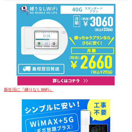
新生活に『縛りなしWiFi』